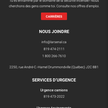
Tu es enflammé par le domaine de la sécurité incendie? Nous
cherchons des gens comme toi. Consulte nos offres d’emploi.
CARRIÈRES
NOUS JOINDRE
info@larsenal.ca
819 474-2111
1 800 266-7610
2250, rue André-C.-Hamel Drummondville (Québec) J2C 8B1
SERVICES D’URGENCE
Urgence camions
819 473-2022
Urgence équipements