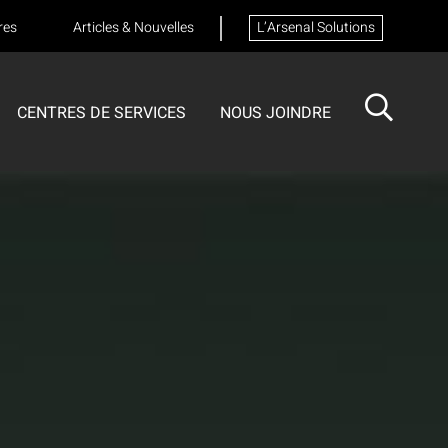
res
Articles & Nouvelles
L’Arsenal Solutions
CENTRES DE SERVICES
NOUS JOINDRE
ISOTECH
CENTRE DE SERVICES
FORMATIONS
Formation sur les appareils respiratoires