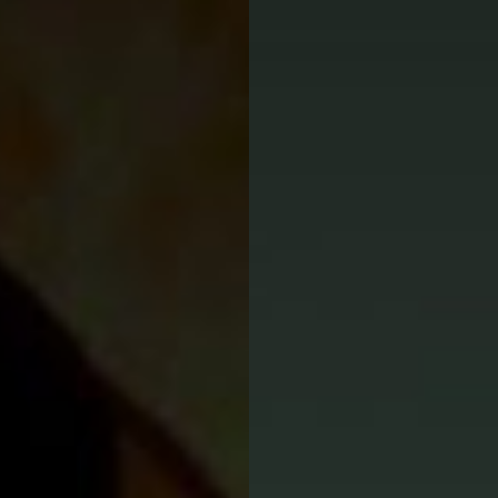
Location d’habit de combat
ON D’ÉCHELLES
Demande de retour ou d’échange
Planifier un rendez-vous
ES NFPA
Démonstration d’équipements