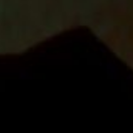
Camions en inventaire neufs
INSPECTI
Camions en inventaire usagés
CERTIFIÉ