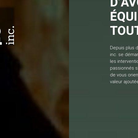
D’AV
ÉQU
TOU
Depuis plus 
inc. se déma
les intervent
passionnés s
de vous orien
valeur ajoutée